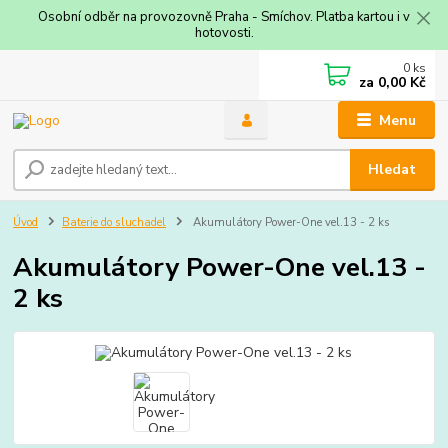
Osobní odběr na provozovně Praha - Smíchov. Platba kartou i v
hotovosti.
0
ks
za
0,00 Kč
Menu
Hledat
Úvod
Baterie do sluchadel
Akumulátory Power-One vel.13 - 2 ks
Akumulátory Power-One vel.13 -
2 ks