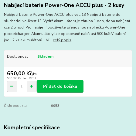
Nabíjecí baterie Power-One ACCU plus - 2 kusy
Nabíjecí baterie Power-One ACCU plus vel. 13 Nabíjecí baterie do
sluchadel velikost 13. Výdrž akumulátoru je zhruba 1 den, doba nabíjení
cca 2,5 hod. Pro nabíjení používejte přenosnou nabíječku Power-One
pocketcharger. Akumulátory lze opakovaně nabít asi 500 krát.V balení
jsou 2 ks akumulátorů. Ví...
celý popis
Dostupnost
Skladem
650,00 Kč
/
ks
580,36 Kč
bez DPH
Přidat do košíku
Číslo produktu:
0053
Kompletní specifikace