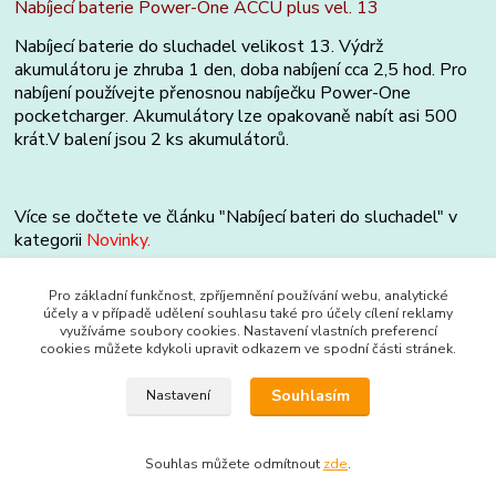
Nabíjecí baterie Power-One ACCU plus vel. 13
Nabíjecí baterie do sluchadel velikost 13. Výdrž
akumulátoru je zhruba 1 den, doba nabíjení cca 2,5 hod. Pro
nabíjení používejte přenosnou nabíječku Power-One
pocketcharger. Akumulátory lze opakovaně nabít asi 500
krát.V balení jsou 2 ks akumulátorů.
Více se dočtete ve článku "Nabíjecí bateri do sluchadel" v
kategorii
Novinky.
Pro základní funkčnost, zpříjemnění používání webu, analytické
účely a v případě udělení souhlasu také pro účely cílení reklamy
Zboží zařazeno v kategoriích
využíváme soubory cookies. Nastavení vlastních preferencí
cookies můžete kdykoli upravit odkazem ve spodní části stránek.
Baterie do sluchadel
Souhlasím
Nastavení
Souhlas můžete odmítnout
zde
.
Vytvořeno na
Eshop-rychle.cz