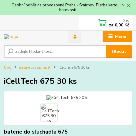
Osobní odběr na provozovně Praha - Smíchov. Platba kartou i v
hotovosti.
0
ks
za
0,00 Kč
Menu
Hledat
Úvod
Baterie do sluchadel
iCellTech 675 30 ks
iCellTech 675 30 ks
baterie do sluchadla 675