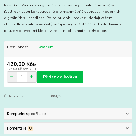
Nabízíme Vám novou generaci sluchadlových baterií od značky
iCellTech. Jsou konstruované pro maximální životnost v moderních
digitálních sluchadlech. Po celou dobu provozu dodají vašemu
sluchadlu stabilní a vytrvalý zdroj energie. Od 1.11.2015 dodáváme
pouze v provedení Mercury free - neobsahují r...
celý popis
Dostupnost
Skladem
420,00 Kč
/
ks
375,00 Kč
bez DPH
Přidat do košíku
Číslo produktu:
004/0
Kompletní specifikace
Komentáře
0