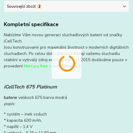
Související zboží
2
Kompletní specifikace
Nabízíme Vám novou generaci sluchadlových baterií od značky
iCellTech.
Jsou konstruované pro maximální životnost v moderních digitálních
sluchadlech. Po celou dobu provozu dodají vašemu sluchadlu
stabilní a vytrvalý zdroj energie. Od 1.11.2015 dodáváme pouze v
provedení
Mercury free
- neobsahují rtuť.
iCellTech 675 Platinum
baterie
velikosti 675 barva modrá
popis:
* systém – inek vzduch
* kapacita 630 mAh,
* napětí – 1,4 V
* velikost – 5,25 x 11,50 mm