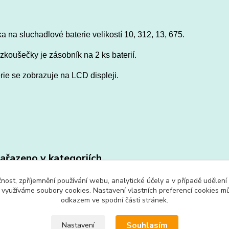
 na sluchadlové baterie velikostí 10, 312, 13, 675.
zkoušečky je zásobník na 2 ks baterií.
rie se zobrazuje na LCD displeji.
zařazeno v kategoriích
ie do sluchadel
Baterie do implantátů
Přís
čnost, zpříjemnění používání webu, analytické účely a v případě udělení
y využíváme soubory cookies. Nastavení vlastních preferencí cookies mů
sluc
odkazem ve spodní části stránek.
Souhlasím
Nastavení