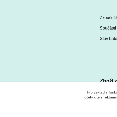
Zkoušečka
Součástí 
Stav bate
Zboží 
Bater
Pro základní funk
účely cílení reklam