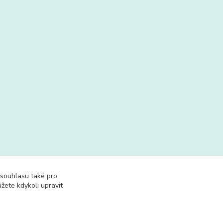
lušenství ke
 souhlasu také pro
žete kdykoli upravit
hadlům