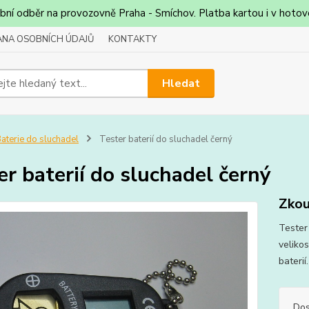
bní odběr na provozovně Praha - Smíchov. Platba kartou i v hotovo
NA OSOBNÍCH ÚDAJŮ
KONTAKTY
Hledat
aterie do sluchadel
Tester baterií do sluchadel černý
er baterií do sluchadel černý
Zkou
Tester
velikos
bateri
Dos