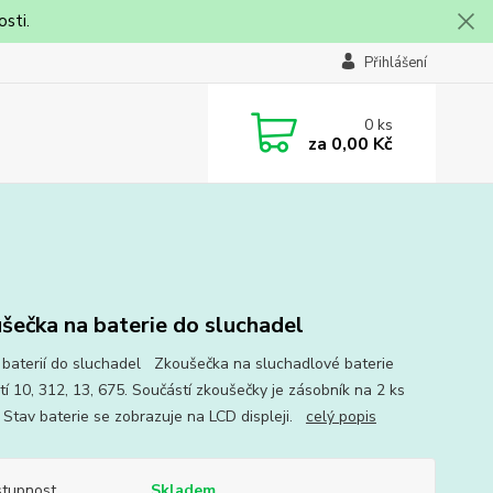
sti.
Přihlášení
0
ks
za
0,00 Kč
šečka na baterie do sluchadel
 baterií do sluchadel Zkoušečka na sluchadlové baterie
tí 10, 312, 13, 675. Součástí zkoušečky je zásobník na 2 ks
í. Stav baterie se zobrazuje na LCD displeji.
celý popis
tupnost
Skladem