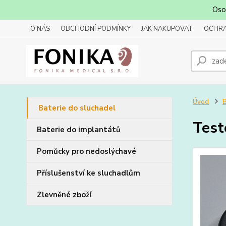
Oso
O NÁS
OBCHODNÍ PODMÍNKY
JAK NAKUPOVAT
OCHRA
Úvod
B
Baterie do sluchadel
Test
Baterie do implantátů
Pomůcky pro nedoslýchavé
Příslušenství ke sluchadlům
Zlevněné zboží