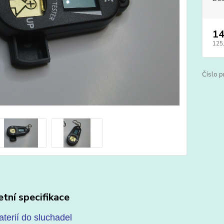
14
125
Číslo p
tní specifikace
aterií do sluchadel