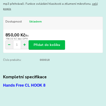
mp3 přehrávači. Funkce ovládání hlasitosti a ztlumení mikrofonu.
celý
popis
Dostupnost
Skladem
850,00 Kč
/
ks
758,93 Kč
bez DPH
Přidat do košíku
Číslo produktu:
000018
Kompletní specifikace
Hands Free CL HOOK 8