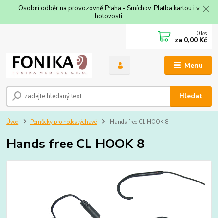
Osobní odběr na provozovně Praha - Smíchov. Platba kartou i v
hotovosti.
0
ks
za
0,00 Kč
Menu
Hledat
Úvod
Pomůcky pro nedoslýchavé
Hands free CL HOOK 8
Hands free CL HOOK 8