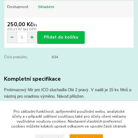
Dostupnost
Skladem
250,00 Kč
/
ks
223,21 Kč
bez DPH
Přidat do košíku
Číslo produktu:
024
Kompletní specifikace
Protimazový filtr pro ICO sluchadla Olé 2 pravý. V sadě je 15 ks filtrů a
nástroj pro snadnou výměnu. Návod přiložen.
Pro základní funkčnost, zpříjemnění používání webu, analytické
účely a v případě udělení souhlasu také pro účely cílení reklamy
Zboží zařazeno v kategoriích
využíváme soubory cookies. Nastavení vlastních preferencí
cookies můžete kdykoli upravit odkazem ve spodní části stránek.
Příslušenství ke sluchadlům