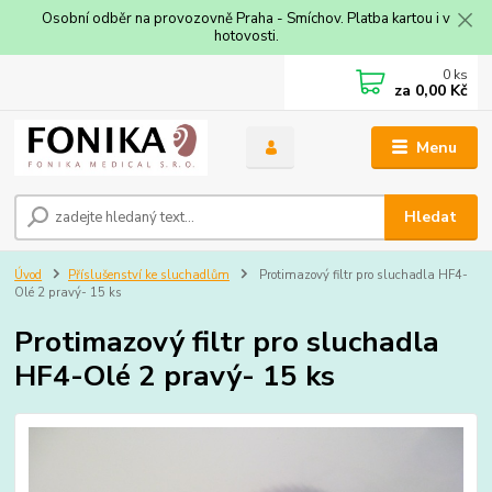
Osobní odběr na provozovně Praha - Smíchov. Platba kartou i v
hotovosti.
0
ks
za
0,00 Kč
Menu
Hledat
Úvod
Příslušenství ke sluchadlům
Protimazový filtr pro sluchadla HF4-
Olé 2 pravý- 15 ks
Protimazový filtr pro sluchadla
HF4-Olé 2 pravý- 15 ks