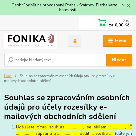
Osobní odběr na provozovně Praha - Smíchov. Platba kartou i v
hotovosti.
0
ks
za
0,00 Kč
Menu
Hledat
Úvod
Souhlas se zpracováním osobních údajů pro účely rozesílky e-
mailových obchodních sdělení
Souhlas se zpracováním osobních
údajů pro účely rozesílky e-
mailových obchodních sdělení
Udělujete tímto souhlas ……………..., se sídlem ………………, IČ
………………., zapsaná u ………………… , oddíl …, vložka …..
(dále jen