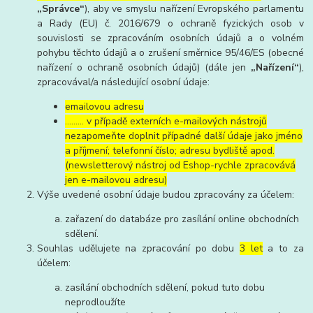
„Správce“
), aby ve smyslu nařízení Evropského parlamentu
a Rady (EU) č. 2016/679 o ochraně fyzických osob v
souvislosti se zpracováním osobních údajů a o volném
pohybu těchto údajů a o zrušení směrnice 95/46/ES (obecné
nařízení o ochraně osobních údajů) (dále jen
„Nařízení“
),
zpracovával/a následující osobní údaje:
emailovou adresu
……… v případě externích e-mailových nástrojů
nezapomeňte doplnit případné další údaje jako jméno
a příjmení; telefonní číslo; adresu bydliště apod.
(newsletterový nástroj od Eshop-rychle zpracovává
jen e-mailovou adresu)
Výše uvedené osobní údaje budou zpracovány za účelem:
zařazení do databáze pro zasílání online obchodních
sdělení.
Souhlas udělujete na zpracování po dobu
3 let
a to za
účelem:
zasílání obchodních sdělení, pokud tuto dobu
neprodloužíte