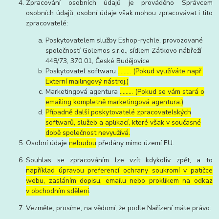
Zpracování osobních údajů je prováděno Správcem
osobních údajů, osobní údaje však mohou zpracovávat i tito
zpracovatelé:
Poskytovatelem služby Eshop-rychle, provozované
společností Golemos s.r.o., sídlem Zátkovo nábřeží
448/73, 370 01, České Budějovice
Poskytovatel softwaru
……… (Pokud využíváte např.
Externí mailingový nástroj.)
Marketingová agentura
……… (Pokud se vám stará o
emailing kompletně marketingová agentura.)
Případně další poskytovatelé zpracovatelských
softwarů, služeb a aplikací, které však v současné
době společnost nevyužívá.
Osobní údaje
nebudou
předány mimo území EU.
Souhlas se zpracováním lze vzít kdykoliv zpět, a to
například úpravou preferencí ochrany soukromí v patičce
webu, zasláním dopisu, emailu nebo proklikem na odkaz
v obchodním sdělení
.
Vezměte, prosíme, na vědomí, že podle Nařízení máte právo: