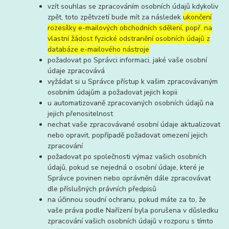
vzít souhlas se zpracováním osobních údajů kdykoliv
zpět, toto zpětvzetí bude mít za následek
ukončení
rozesílky e-mailových obchodních sdělení, popř. na
vlastní žádost fyzické odstranění osobních údajů z
databáze e-mailového nástroje
požadovat po Správci informaci, jaké vaše osobní
údaje zpracovává
vyžádat si u Správce přístup k vašim zpracovávaným
osobním údajům a požadovat jejich kopii
u automatizovaně zpracovaných osobních údajů na
jejich přenositelnost
nechat vaše zpracovávané osobní údaje aktualizovat
nebo opravit, popřípadě požadovat omezení jejich
zpracování
požadovat po společnosti výmaz vašich osobních
údajů, pokud se nejedná o osobní údaje, které je
Správce povinen nebo oprávněn dále zpracovávat
dle příslušných právních předpisů
na účinnou soudní ochranu, pokud máte za to, že
vaše práva podle Nařízení byla porušena v důsledku
zpracování vašich osobních údajů v rozporu s tímto